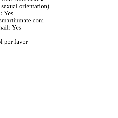
o sexual orientation)
: Yes
: smartinmate.com
ail: Yes
l por favor