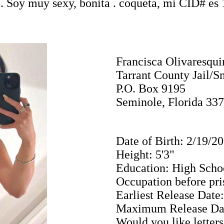
da. Soy muy sexy, bonita . coqueta, mi CID# 
Francisca Olivaresqu
Tarrant County Jail/S
P.O. Box 9195
Seminole, Florida 33
Date of Birth: 2/19/2
Height: 5'3"
Education: High Scho
Occupation before pri
Earliest Release Dat
Maximum Release Da
Would you like letters