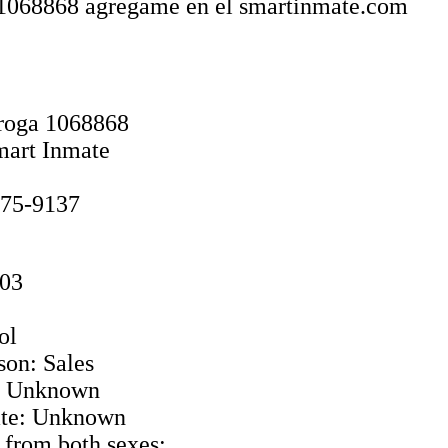
es 1068868 agregame en el smartinmate.com
iroga 1068868
mart Inmate
775-9137
003
ol
son: Sales
e: Unknown
te: Unknown
 from both sexes: