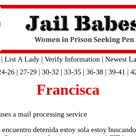
|
List A Lady
|
Verify Information
|
Newest La
24-26
|
27-29
|
30-32
|
33-35
|
36-38
|
39-41
|
4
Francisca
 uses a mail processing service
encuentro detenida estoy sola estoy buscando a